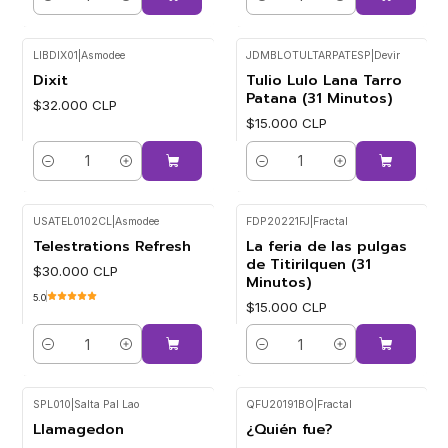
Cantidad
Cantidad
LIBDIX01
|
Asmodee
JDMBLOTULTARPATESP
|
Devir
Dixit
Tulio Lulo Lana Tarro
Patana (31 Minutos)
$32.000 CLP
$15.000 CLP
Cantidad
Cantidad
USATEL0102CL
|
Asmodee
FDP20221FJ
|
Fractal
Telestrations Refresh
La feria de las pulgas
de Titirilquen (31
$30.000 CLP
Minutos)
5.0
$15.000 CLP
Cantidad
Cantidad
SPL010
|
Salta Pal Lao
QFU20191BO
|
Fractal
Llamagedon
¿Quién fue?
-10%