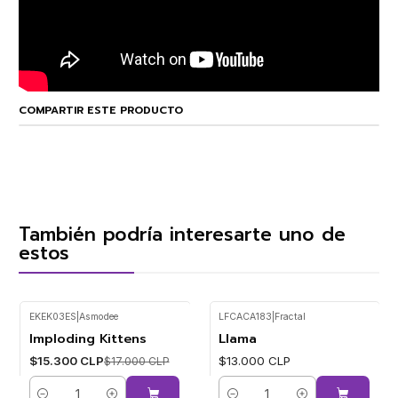
COMPARTIR ESTE PRODUCTO
También podría interesarte uno de
estos
EKEK03ES
|
Asmodee
LFCACA183
|
Fractal
Imploding Kittens
Llama
-10%
$15.300 CLP
$13.000 CLP
$17.000 CLP