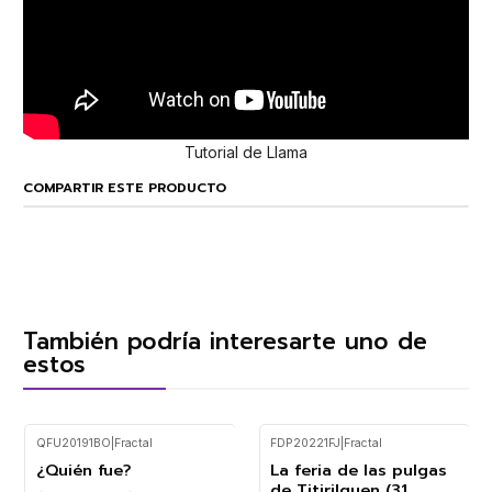
Tutorial de Llama
COMPARTIR ESTE PRODUCTO
También podría interesarte uno de
estos
QFU20191BO
|
Fractal
FDP20221FJ
|
Fractal
¿Quién fue?
La feria de las pulgas
-10%
de Titirilquen (31