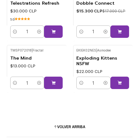
Telestrations Refresh
Dobble Connect
-10%
$30.000 CLP
$15.300 CLP
$17.000 CLP
5.0
Cantidad
Cantidad
TMSP072018
|
Fractal
EKIEK02NES
|
Asmodee
The Mind
Exploding Kittens
NSFW
$13.000 CLP
$22.000 CLP
Cantidad
Cantidad
VOLVER ARRIBA