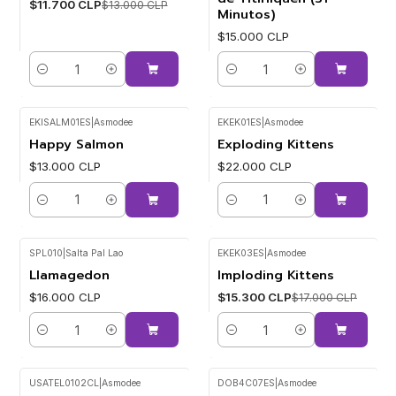
$11.700 CLP
$13.000 CLP
Minutos)
$15.000 CLP
Cantidad
Cantidad
EKISALM01ES
|
Asmodee
EKEK01ES
|
Asmodee
Happy Salmon
Exploding Kittens
$13.000 CLP
$22.000 CLP
Cantidad
Cantidad
SPL010
|
Salta Pal Lao
EKEK03ES
|
Asmodee
Llamagedon
Imploding Kittens
-10%
$16.000 CLP
$15.300 CLP
$17.000 CLP
Cantidad
Cantidad
USATEL0102CL
|
Asmodee
DOB4C07ES
|
Asmodee