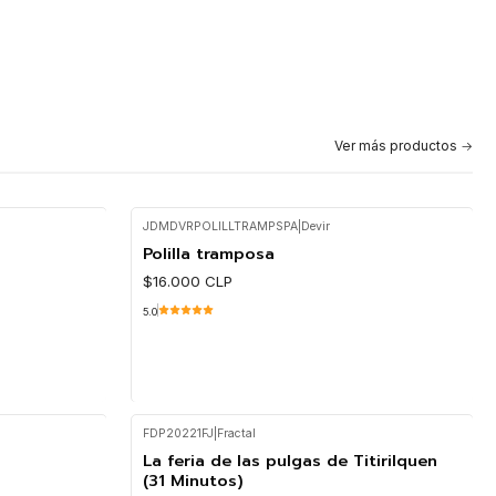
Cantidad
Ver más productos
JDMDVRPOLILLTRAMPSPA
|
Devir
Polilla tramposa
$16.000 CLP
5.0
FDP20221FJ
|
Fractal
Cantidad
La feria de las pulgas de Titirilquen
(31 Minutos)