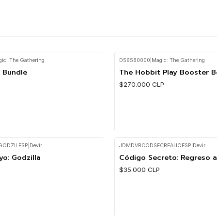
ic: The Gathering
D56580000
|
Magic: The Gathering
Nuevo
 Bundle
The Hobbit Play Booster B
$270.000 CLP
GODZILESP
|
Devir
JDMDVRCODSECREAHOESP
|
Devir
Cantidad
yo: Godzilla
Código Secreto: Regreso 
$35.000 CLP