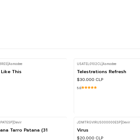
Cantidad
BRES
|
Asmodee
USATEL0102CL
|
Asmodee
Like This
Telestrations Refresh
P
$30.000 CLP
5.0
PATESP
|
Devir
JDMTRGVIRUS000000ESP
|
Devir
Cantidad
Lana Tarro Patana (31
Virus
$20.000 CLP