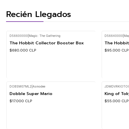
Recién Llegados
D56600000
|
Magic: The Gathering
D56640000
|
Mag
Nuevo
Nuevo
The Hobbit Collector Booster Box
The Hobbit
$680.000 CLP
$95.000 CLP
DOBSM07ML2
|
Asmodee
JDMDVRKIOTO
Cantidad
Cantidad
Dobble Super Mario
King of Tok
$17.000 CLP
$55.000 CLP