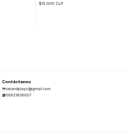
$15.000 CLP
Cantidad
Contáctanos
setandplaycl@gmail.com
56921836007