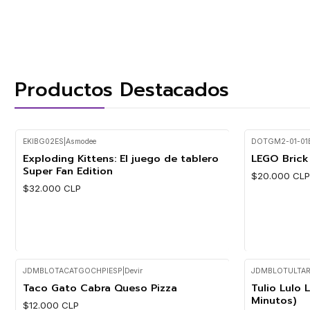
Cantidad
Cantidad
Productos Destacados
EKIBG02ES
|
Asmodee
DOTGM2-01-01
Exploding Kittens: El juego de tablero
LEGO Brick 
Super Fan Edition
$20.000 CL
$32.000 CLP
JDMBLOTACATGOCHPIESP
|
Devir
JDMBLOTULTAR
Cantidad
Cantidad
Taco Gato Cabra Queso Pizza
Tulio Lulo 
Minutos)
$12.000 CLP