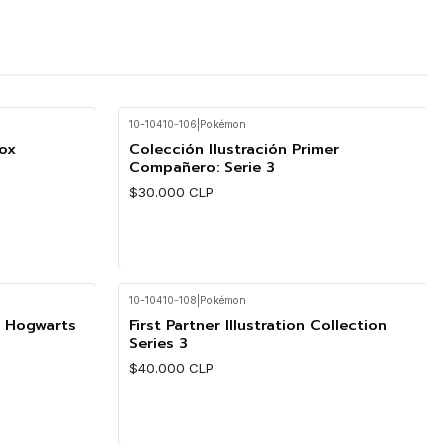
10-10410-106
|
Pokémon
Nuevo
ox
Colección Ilustración Primer
Compañero: Serie 3
$30.000 CLP
10-10410-108
|
Pokémon
Cantidad
a Hogwarts
First Partner Illustration Collection
Series 3
$40.000 CLP