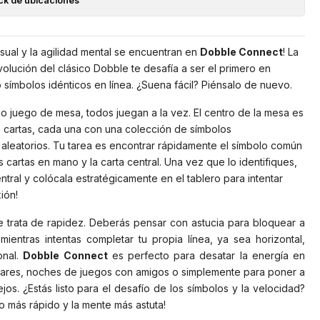
ck de ubicaciones
isual y la agilidad mental se encuentran en
Dobble Connect
! La
lución del clásico Dobble te desafía a ser el primero en
 símbolos idénticos en línea. ¿Suena fácil? Piénsalo de nuevo.
co juego de mesa, todos juegan a la vez. El centro de la mesa es
e cartas, cada una con una colección de símbolos
aleatorios. Tu tarea es encontrar rápidamente el símbolo común
s cartas en mano y la carta central. Una vez que lo identifiques,
entral y colócala estratégicamente en el tablero para intentar
ión!
e trata de rapidez. Deberás pensar con astucia para bloquear a
mientras intentas completar tu propia línea, ya sea horizontal,
onal.
Dobble Connect
es perfecto para desatar la energía en
liares, noches de juegos con amigos o simplemente para poner a
ejos. ¿Estás listo para el desafío de los símbolos y la velocidad?
o más rápido y la mente más astuta!