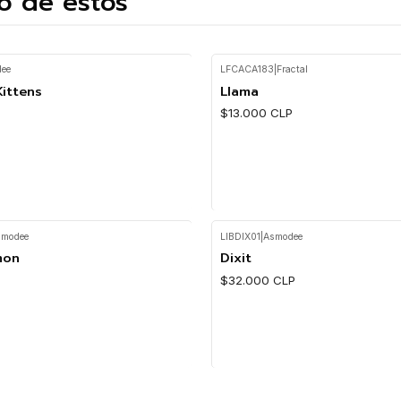
o de estos
ee
LFCACA183
|
Fractal
Kittens
Llama
$13.000 CLP
smodee
LIBDIX01
|
Asmodee
Cantidad
mon
Dixit
$32.000 CLP