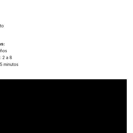
to
as:
años
 2 a 8
15 minutos