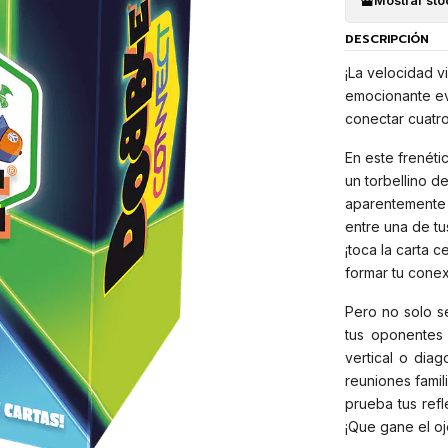
Mostrar sto
DESCRIPCIÓN
¡La velocidad v
emocionante evo
conectar cuatro
En este frenéti
un torbellino d
aparentemente 
entre una de tu
¡toca la carta c
formar tu conex
Pero no solo s
tus oponentes 
vertical o diag
reuniones fami
prueba tus refl
¡Que gane el oj