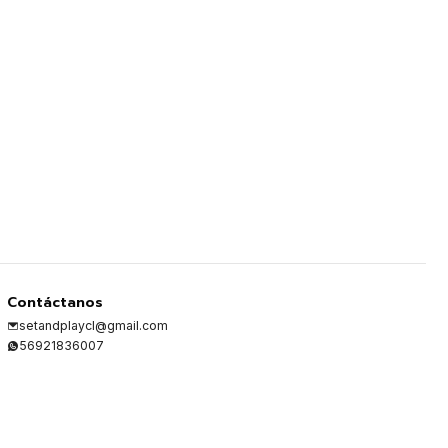
Cantidad
Contáctanos
setandplaycl@gmail.com
56921836007