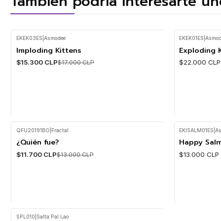
También podría interesarte un
EKEK03ES
|
Asmodee
EKEK01ES
|
Asmod
Imploding Kittens
Exploding 
-10%
$15.300 CLP
$22.000 CLP
$17.000 CLP
QFU20191BO
|
Fractal
EKISALM01ES
|
A
Cantidad
Cantidad
¿Quién fue?
Happy Sal
-10%
$11.700 CLP
$13.000 CLP
$13.000 CLP
SPL010
|
Salta Pal Lao