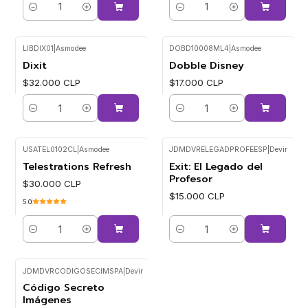
Cantidad
Cantidad
LIBDIX01
|
Asmodee
DOBD10008ML4
|
Asmodee
Dixit
Dobble Disney
$32.000 CLP
$17.000 CLP
Cantidad
Cantidad
USATEL0102CL
|
Asmodee
JDMDVRELEGADPROFEESP
|
Devir
Telestrations Refresh
Exit: El Legado del
Profesor
$30.000 CLP
$15.000 CLP
5.0
Cantidad
Cantidad
JDMDVRCODIGOSECIMSPA
|
Devir
Código Secreto
Imágenes