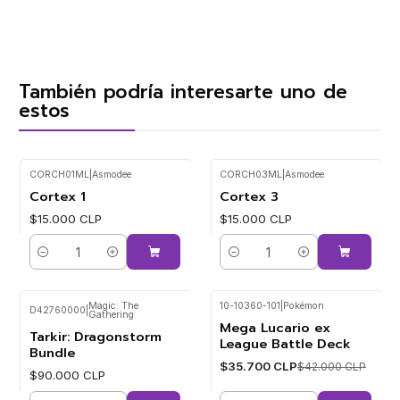
También podría interesarte uno de
estos
CORCH01ML
|
Asmodee
CORCH03ML
|
Asmodee
Cortex 1
Cortex 3
$15.000 CLP
$15.000 CLP
Cantidad
Cantidad
Magic: The
10-10360-101
|
Pokémon
D42760000
|
Gathering
Mega Lucario ex
-15%
Tarkir: Dragonstorm
League Battle Deck
Bundle
$35.700 CLP
$42.000 CLP
$90.000 CLP