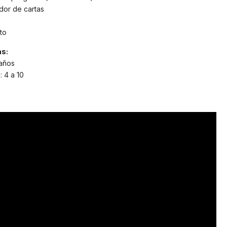
dor de cartas
to
as:
 años
 4 a 10