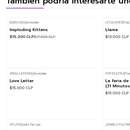
También podría interesarte un
EKEK03ES
|
Asmodee
LFCACA183
|
Frac
Imploding Kittens
Llama
-10%
$15.300 CLP
$13.000 CLP
$17.000 CLP
ZMGLLS0101ES
|
Asmodee
FDP20221FJ
|
Fra
Cantidad
Cantidad
Love Letter
La feria de
(31 Minutos
$15.000 CLP
$15.000 CLP
SPL010
|
Salta Pal Lao
JDMBLOTULTAR
Cantidad
Cantidad