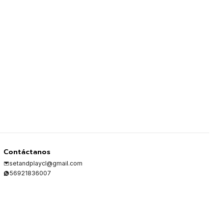
Contáctanos
setandplaycl@gmail.com
56921836007