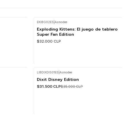
EKIBG02ES
|
Asmodee
Exploding Kittens: El juego de tablero
Super Fan Edition
$32.000 CLP
LIBDIXDIS01ES
|
Asmodee
Cantidad
Dixit Disney Edition
-10%
$31.500 CLP
$35.000 CLP
Cantidad