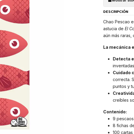
Mostrar sto
DESCRIPCIÓN
Chao Pescao es
astucia de
El C
aún más raras,
La mecánica e
Detecta e
inventadas
Cuidado c
correcta. 
puntos y tu
Creativida
creíbles s
Contenido:
9 pescaos
8 fichas d
100 cartas