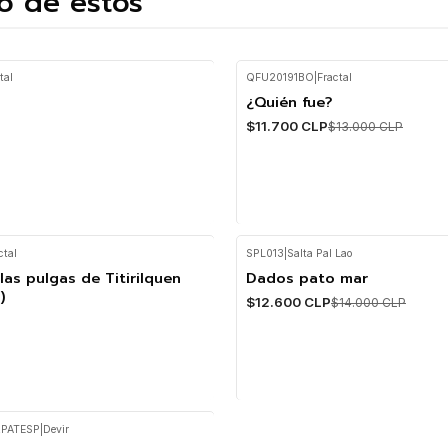
o de estos
tal
QFU20191BO
|
Fractal
¿Quién fue?
-10%
$11.700 CLP
$13.000 CLP
ctal
SPL013
|
Salta Pal Lao
Cantidad
 las pulgas de Titirilquen
Dados pato mar
-10%
)
$12.600 CLP
$14.000 CLP
PATESP
|
Devir
Cantidad