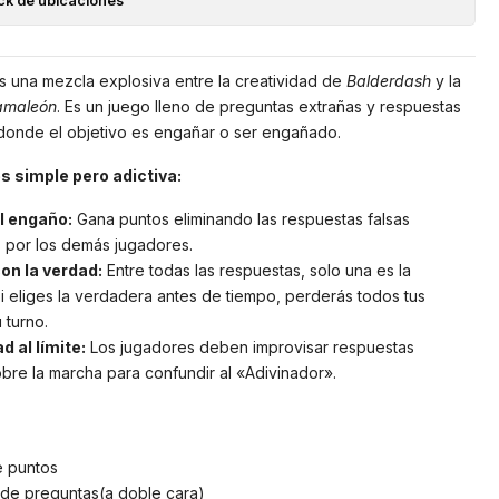
ck de ubicaciones
 una mezcla explosiva entre la creatividad de
Balderdash
y la
amaleón
. Es un juego lleno de preguntas extrañas y respuestas
 donde el objetivo es engañar o ser engañado.
s simple pero adictiva:
l engaño:
Gana puntos eliminando las respuestas falsas
 por los demás jugadores.
on la verdad:
Entre todas las respuestas, solo una es la
Si eliges la verdadera antes de tiempo, perderás todos tus
 turno.
d al límite:
Los jugadores deben improvisar respuestas
obre la marcha para confundir al «Adivinador».
e puntos
 de preguntas(a doble cara)