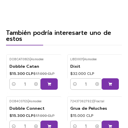
También podría interesarte uno de
estos
DOBCAT08ES
|
Asmodee
LIBDIX01
|
Asmodee
Dobble Catan
Dixit
-10%
$15.300 CLP
$32.000 CLP
$17.000 CLP
Cantidad
Cantidad
DOB4C07ES
|
Asmodee
724373627922
|
Fractal
Dobble Connect
Grua de Peluches
-10%
$15.300 CLP
$15.000 CLP
$17.000 CLP