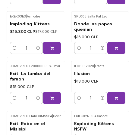
Cantidad
Cantidad
EKEK03ES
|
Asmodee
SPL003
|
Salta Pal Lao
Imploding Kittens
Donde las papas
-10%
queman
$15.300 CLP
$17.000 CLP
$16.000 CLP
Cantidad
Cantidad
JDMDVREXIT2000000SPA
|
Devir
ILDP052020
|
Fractal
Exit: La tumba del
Illusion
faraon
$13.000 CLP
$15.000 CLP
Cantidad
Cantidad
JDMDVREXIT14ROBMSSPA
|
Devir
EKIEK02NES
|
Asmodee
Exit: Robo en el
Exploding Kittens
Misisipi
NSFW