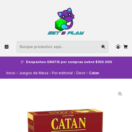
Despachos GRATIS por compras sobre $100.000
Inicio
Juegos de Mesa
Por editorial
Devir
Catan